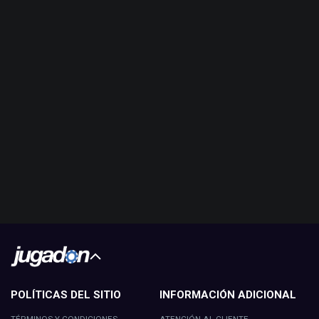
POLÍTICAS DEL SITIO
INFORMACIÓN ADICIONAL