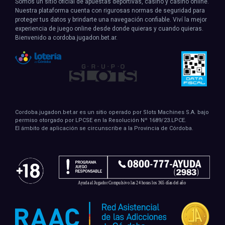
Somos un sitio oficial de apuestas deportivas, casino y casino online.
Nuestra plataforma cuenta con rigurosas normas de seguridad para
proteger tus datos y brindarte una navegación confiable. Viví la mejor
experiencia de juego online desde donde quieras y cuando quieras.
Bienvenido a cordoba.jugadon.bet.ar.
Cordoba.jugadon.bet.ar es un sitio operado por Slots Machines S.A. bajo
permiso otorgado por LPCSE en la Resolución Nº 1689/23.LPCE.
El ámbito de aplicación se circunscribe a la Provincia de Córdoba.