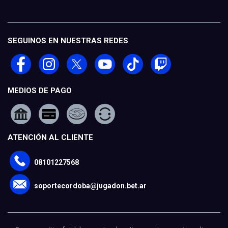
SEGUINOS EN NUESTRAS REDES
MEDIOS DE PAGO
ATENCIÓN AL CLIENTE
08101227568
soportecordoba@jugadon.bet.ar